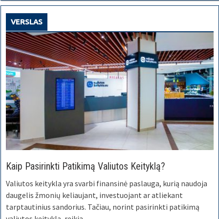
VERSLAS
Kaip Pasirinkti Patikimą Valiutos Keityklą?
Valiutos keitykla yra svarbi finansinė paslauga, kurią naudoja
daugelis žmonių keliaujant, investuojant ar atliekant
tarptautinius sandorius. Tačiau, norint pasirinkti patikimą
valiutos keityklą, reikia