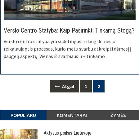
Verslo Centro Statyba: Kaip Pasirinkti Tinkamą Stogą?
Verslo centro statyba yra sudėtingas ir daug dėmesio
reikalaujantis procesas, kurio metu svarbu atkreipti dėmesį į
daugelį aspektų. Vienas iš svarbiausių – tinkamo
Posts
Atgal
1
2
navigation
POPULIARU
KOMENTARAI
ŽYMĖS
Aktyvus poilsis Lietuvoje