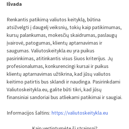
Išvada
Renkantis patikimą valiutos keityklą, būtina
atsižvelgti į daugelį veiksnių, tokių kaip patikimumas,
kursų palankumas, mokesčių skaidrumas, paslaugų
įvairovė, patogumas, klientų aptarnavimas ir
saugumas. Valiutoskeitykla.eu yra puikus
pasirinkimas, atitinkantis visus šiuos kriterijus. Jų
profesionalumas, konkurencingi kursai ir puikus
klientų aptarnavimas užtikrina, kad jūsų valiutos
keitimo patirtis bus sklandi ir naudinga. Pasirinkdami
Valiutoskeitykla.eu, galite būti tikri, kad jūsų
finansiniai sandoriai bus atliekami patikimai ir saugiai.
Informacijos šaltins:
https://valiutoskeitykla.eu
Kaip vertintumėte šį straipsnį?