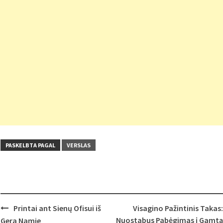
PASKELBTA PAGAL
VERSLAS
Post
Printai ant Sienų Ofisui iš
Visagino Pažintinis Takas:
navigation
Nuostabus Pabėgimas į Gamtą
Gera Namie