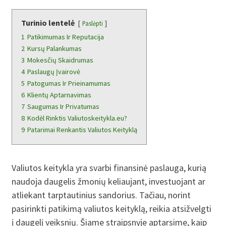
Turinio lentelė
Paslėpti
1
Patikimumas Ir Reputacija
2
Kursų Palankumas
3
Mokesčių Skaidrumas
4
Paslaugų Įvairovė
5
Patogumas Ir Prieinamumas
6
Klientų Aptarnavimas
7
Saugumas Ir Privatumas
8
Kodėl Rinktis Valiutoskeitykla.eu?
9
Patarimai Renkantis Valiutos Keityklą
Valiutos keitykla yra svarbi finansinė paslauga, kurią
naudoja daugelis žmonių keliaujant, investuojant ar
atliekant tarptautinius sandorius. Tačiau, norint
pasirinkti patikimą valiutos keityklą, reikia atsižvelgti
į daugelį veiksnių. Šiame straipsnyje aptarsime, kaip