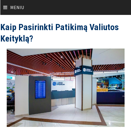
Skip
MENIU
to
content
Kaip Pasirinkti Patikimą Valiutos
Keityklą?