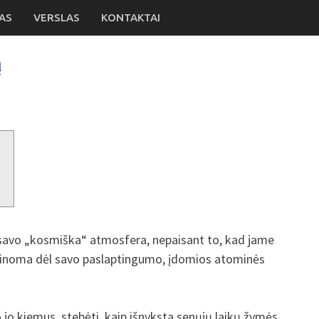
AS
VERSLAS
KONTAKTAI
ą
?
ia savo „kosmiška“ atmosfera, nepaisant to, kad jame
žinoma dėl savo paslaptingumo, įdomios atominės
.
po jo kiemus, stebėti, kaip išnyksta senųjų laikų žymės,