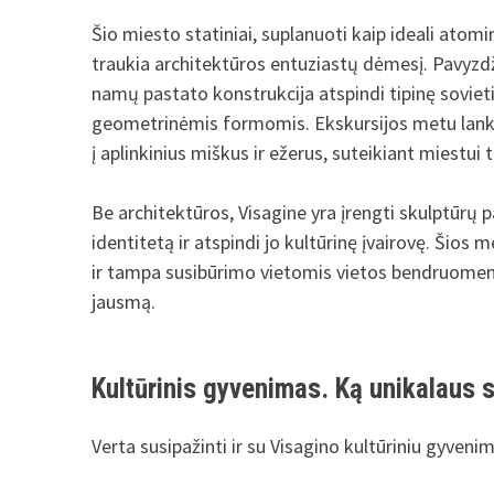
Šio miesto statiniai, suplanuoti kaip ideali atom
traukia architektūros entuziastų dėmesį. Pavyzdži
namų pastato konstrukcija atspindi tipinę sovieti
geometrinėmis formomis. Ekskursijos metu lankytoj
į aplinkinius miškus ir ežerus, suteikiant miestu
Be architektūros, Visagine yra įrengti skulptūrų pa
identitetą ir atspindi jo kultūrinę įvairovę. Šios m
ir tampa susibūrimo vietomis vietos bendruomen
jausmą.
Kultūrinis gyvenimas. Ką unikalaus 
Verta susipažinti ir su Visagino kultūriniu gyvenim