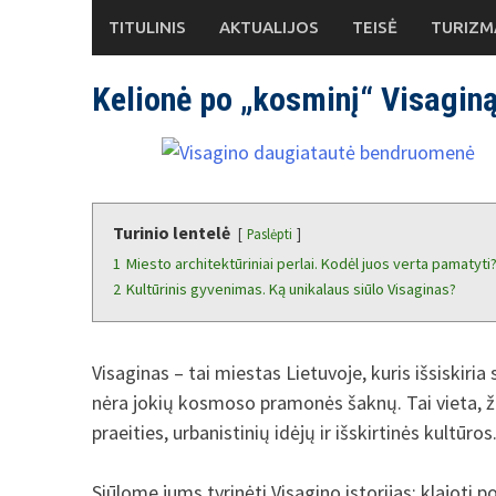
Skip
TITULINIS
AKTUALIJOS
TEISĖ
TURIZM
to
content
Kelionė po „kosminį“ Visagin
Turinio lentelė
Paslėpti
1
Miesto architektūriniai perlai. Kodėl juos verta pamatyti
2
Kultūrinis gyvenimas. Ką unikalaus siūlo Visaginas?
Visaginas – tai miestas Lietuvoje, kuris išsiskir
nėra jokių kosmoso pramonės šaknų. Tai vieta, 
praeities, urbanistinių idėjų ir išskirtinės kultūros
Siūlome jums tyrinėti Visagino istorijas: klajoti 