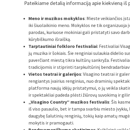
Pateikiame detalią informaciją apie kiekvieną iš 
Meno ir muzikos mokyklos
: Mieste veikiančios į
iki šiuolaikinio meno. Mokyklos ne tik organizuoja 
parodas, kuriuose mokiniai gali pristatyti savo darb
kūrybiškumo išraišką.
Tarptautiniai folkloro festivaliai
: Festivaliai Vis
jų muzika ir šokiais. Šie renginiai sulaukia didelio 
paverčiant miestą tikra kultūrų sankryža. Festival
tradicijomis ir stiprinti tarpkultūrinį bendradarbia
Vietos teatrai ir galerijos
: Visagino teatrai ir gale
rengiantys įvairius renginius, nuo draminių spekta
platforma naujų idėjų pristatymui, o jų veikla ska
ir spektakliai padeda plėsti žiūrovų suvokimą ir gilin
„Visagino Country“ muzikos festivalis
: Šis kasm
iš viso pasaulio, bet ir tampa svarbiu miesto įvykiu,
daugybę šalutinių renginių, tokių kaip amatų mugės,
mokytis ir pramogauti.
Bendruomeniškumo skatinimas
: Kultūrinė veikl