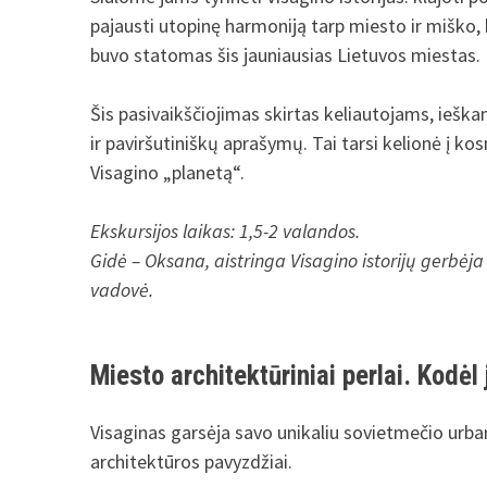
pajausti utopinę harmoniją tarp miesto ir miško, k
buvo statomas šis jauniausias Lietuvos miestas.
Šis pasivaikščiojimas skirtas keliautojams, ieš
ir paviršutiniškų aprašymų. Tai tarsi kelionė į k
Visagino „planetą“.
Ekskursijos laikas: 1,5-2 valandos.
Gidė – Oksana, aistringa Visagino istorijų gerbėja i
vadovė.
Miesto architektūriniai perlai. Kodėl
Visaginas garsėja savo unikaliu sovietmečio urb
architektūros pavyzdžiai.