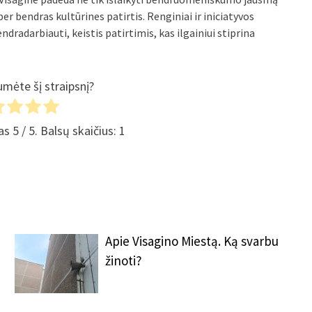
r bendras kultūrines patirtis. Renginiai ir iniciatyvos
ndradarbiauti, keistis patirtimis, kas ilgainiui stiprina
umėte šį straipsnį?
mas
5
/ 5. Balsų skaičius:
1
Apie Visagino Miestą. Ką svarbu
žinoti?