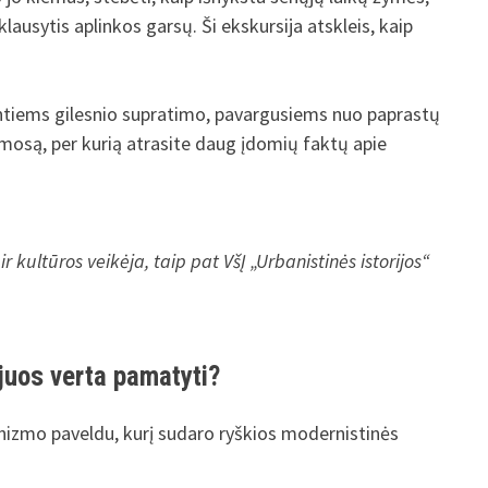
lausytis aplinkos garsų. Ši ekskursija atskleis, kaip
kantiems gilesnio supratimo, pavargusiems nuo paprastų
osmosą, per kurią atrasite daug įdomių faktų apie
r kultūros veikėja, taip pat VšĮ „Urbanistinės istorijos“
 juos verta pamatyti?
anizmo paveldu, kurį sudaro ryškios modernistinės