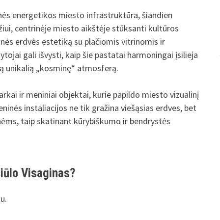
inės energetikos miesto infrastruktūra, šiandien
ui, centrinėje miesto aikštėje stūksanti kultūros
nės erdvės estetiką su plačiomis vitrinomis ir
ai gali išvysti, kaip šie pastatai harmoningai įsilieja
i tą unikalią „kosminę“ atmosferą.
rkai ir meniniai objektai, kurie papildo miesto vizualinį
eninės instaliacijos ne tik gražina viešąsias erdves, bet
ėms, taip skatinant kūrybiškumo ir bendrystės
siūlo Visaginas?
u.