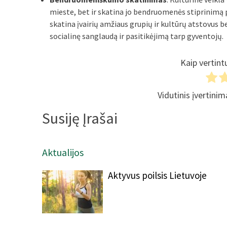
mieste, bet ir skatina jo bendruomenės stiprinimą pe
skatina įvairių amžiaus grupių ir kultūrų atstovus be
socialinę sanglaudą ir pasitikėjimą tarp gyventojų.
Kaip vertint
Vidutinis įvertini
Susiję Įrašai
Aktualijos
Aktyvus poilsis Lietuvoje