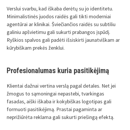
Verslui svarbu, kad iškaba derėtų su jo identitetu.
Minimalistinės juodos raidės gali tikti moderniai
agentūrai ar klinikai. Šviečiančios raidės su subtiliu
galiniu apšvietimu gali sukurti prabangos įspūdį.
Ryškios spalvos gali padėti išsiskirti jaunatviškam ar
kūrybiškam prekės ženklui.
Profesionalumas kuria pasitikėjimą
Klientai dažnai vertina verslą pagal detales. Net jei
žmogus to sąmoningai nepastebi, tvarkingas
fasadas, aiški iškaba ir kokybiškas logotipas gali
formuoti pasitikėjimą. Prastai pagaminta ar
neprižiūrėta reklama gali sukurti priešingą efektą.