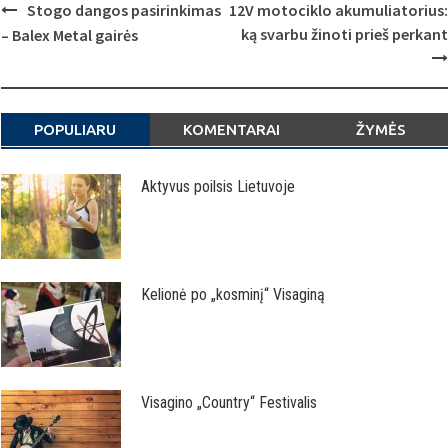
Post
Stogo dangos pasirinkimas
12V motociklo akumuliatorius:
navigation
ką svarbu žinoti prieš perkant
– Balex Metal gairės
POPULIARU
KOMENTARAI
ŽYMĖS
Aktyvus poilsis Lietuvoje
Kelionė po „kosminį“ Visaginą
Visagino „Country“ Festivalis