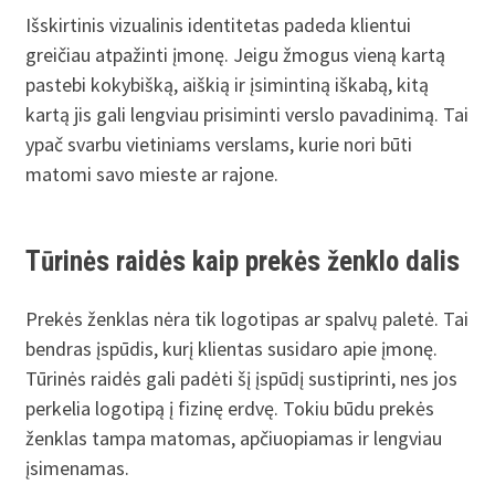
Išskirtinis vizualinis identitetas padeda klientui
greičiau atpažinti įmonę. Jeigu žmogus vieną kartą
pastebi kokybišką, aiškią ir įsimintiną iškabą, kitą
kartą jis gali lengviau prisiminti verslo pavadinimą. Tai
ypač svarbu vietiniams verslams, kurie nori būti
matomi savo mieste ar rajone.
Tūrinės raidės kaip prekės ženklo dalis
Prekės ženklas nėra tik logotipas ar spalvų paletė. Tai
bendras įspūdis, kurį klientas susidaro apie įmonę.
Tūrinės raidės gali padėti šį įspūdį sustiprinti, nes jos
perkelia logotipą į fizinę erdvę. Tokiu būdu prekės
ženklas tampa matomas, apčiuopiamas ir lengviau
įsimenamas.