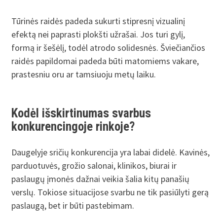
Tūrinės raidės padeda sukurti stipresnį vizualinį
efektą nei paprasti plokšti užrašai. Jos turi gylį,
formą ir šešėlį, todėl atrodo solidesnės. Šviečiančios
raidės papildomai padeda būti matomiems vakare,
prastesniu oru ar tamsiuoju metų laiku.
Kodėl išskirtinumas svarbus
konkurencingoje rinkoje?
Daugelyje sričių konkurencija yra labai didelė. Kavinės,
parduotuvės, grožio salonai, klinikos, biurai ir
paslaugų įmonės dažnai veikia šalia kitų panašių
verslų. Tokiose situacijose svarbu ne tik pasiūlyti gerą
paslaugą, bet ir būti pastebimam.