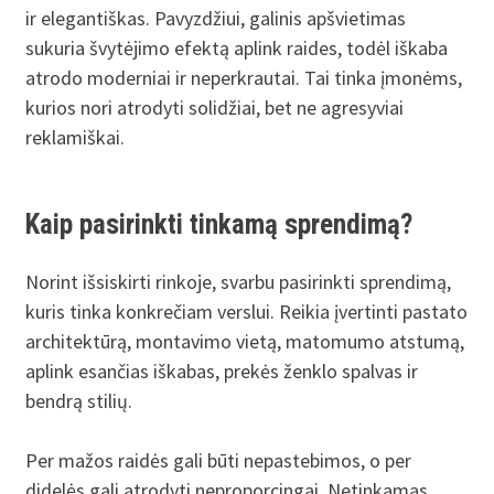
ir elegantiškas. Pavyzdžiui, galinis apšvietimas
sukuria švytėjimo efektą aplink raides, todėl iškaba
atrodo moderniai ir neperkrautai. Tai tinka įmonėms,
kurios nori atrodyti solidžiai, bet ne agresyviai
reklamiškai.
Kaip pasirinkti tinkamą sprendimą?
Norint išsiskirti rinkoje, svarbu pasirinkti sprendimą,
kuris tinka konkrečiam verslui. Reikia įvertinti pastato
architektūrą, montavimo vietą, matomumo atstumą,
aplink esančias iškabas, prekės ženklo spalvas ir
bendrą stilių.
Per mažos raidės gali būti nepastebimos, o per
didelės gali atrodyti neproporcingai. Netinkamas