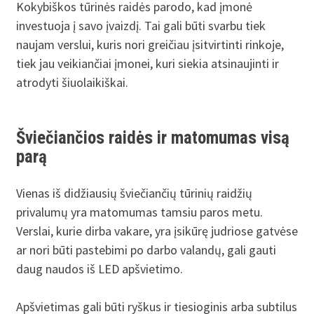
Kokybiškos tūrinės raidės parodo, kad įmonė
investuoja į savo įvaizdį. Tai gali būti svarbu tiek
naujam verslui, kuris nori greičiau įsitvirtinti rinkoje,
tiek jau veikiančiai įmonei, kuri siekia atsinaujinti ir
atrodyti šiuolaikiškai.
Šviečiančios raidės ir matomumas visą
parą
Vienas iš didžiausių šviečiančių tūrinių raidžių
privalumų yra matomumas tamsiu paros metu.
Verslai, kurie dirba vakare, yra įsikūrę judriose gatvėse
ar nori būti pastebimi po darbo valandų, gali gauti
daug naudos iš LED apšvietimo.
Apšvietimas gali būti ryškus ir tiesioginis arba subtilus