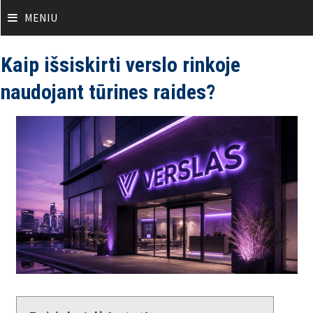
Skip
MENIU
to
content
Kaip išsiskirti verslo rinkoje
naudojant tūrines raides?