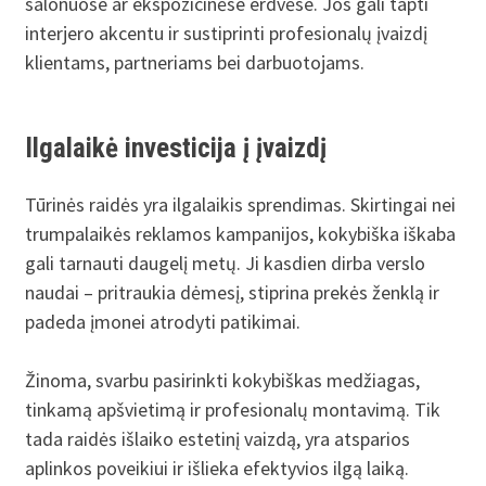
salonuose ar ekspozicinėse erdvėse. Jos gali tapti
interjero akcentu ir sustiprinti profesionalų įvaizdį
klientams, partneriams bei darbuotojams.
Ilgalaikė investicija į įvaizdį
Tūrinės raidės yra ilgalaikis sprendimas. Skirtingai nei
trumpalaikės reklamos kampanijos, kokybiška iškaba
gali tarnauti daugelį metų. Ji kasdien dirba verslo
naudai – pritraukia dėmesį, stiprina prekės ženklą ir
padeda įmonei atrodyti patikimai.
Žinoma, svarbu pasirinkti kokybiškas medžiagas,
tinkamą apšvietimą ir profesionalų montavimą. Tik
tada raidės išlaiko estetinį vaizdą, yra atsparios
aplinkos poveikiui ir išlieka efektyvios ilgą laiką.