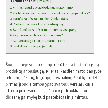
Turinio lentelė
Paslėpti
1
Pirmas įspūdis prasideda nuo matomumo
2
Kodėl išskirtinumas svarbus konkurencingoje rinkoje?
3
Tūrinės raidės kaip prekės ženklo dalis
4
Profesionalumas kuria pasitikėjimą
5
Šviečiančios raidės ir matomumas visą parą
6
Kaip pasirinkti tinkamą sprendimą?
7
Kur verslas gali naudoti tūrines raides?
8
Ilgalaikė investicija į įvaizdį
Šiuolaikinėje verslo rinkoje neužtenka tik turėti gerą
produktą ar paslaugą. Klientai kasdien mato daugybę
reklamų, iškabų, logotipų ir vizualinių ženklų, todėl
pirmas įspūdis tampa ypač svarbus. Verslas, kuris
atrodo profesionaliai, aiškiai ir patraukliai, turi
didesnę galimybę būti pastebėtas ir įsimintas.